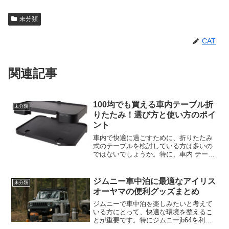
未分類
CAT
関連記事
100均でも買える車内テーブル折
未分類
りたたみ！選び方と使い方のポイ
ント
車内で快適に過ごすために、折りたたみ
式のテーブルを検討している方は多いの
ではないでしょうか。特に、車内 テーブ
ル 後部座席に取り付けられるタイプや、
車 後部座席 テーブル 折りたたみが便利
です。折りたたみ式の車内テーブルは、
ジムニー車中泊に最適なアイリス
未分類
コンパクトに収納...
オーヤマの便利グッズまとめ
ジムニーで車中泊を楽しみたいと考えて
いる方にとって、快適な環境を整えるこ
とが重要です。特にジムニーjb64を利用
した車中泊では、限られたスペースをど