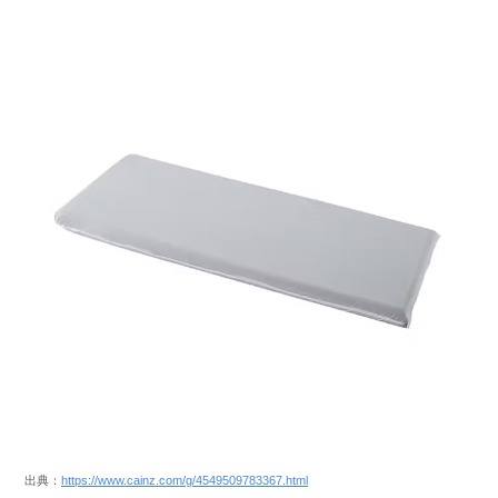
出典：
https://www.cainz.com/g/4549509783367.html