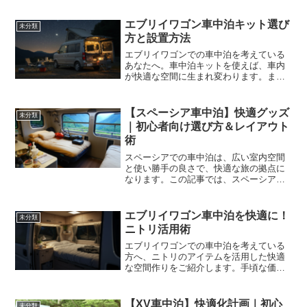
う活用するかがポイントになります。ジ
ムニー専用の車中泊マットを選ぶ際は、
エブリイワゴン車中泊キット選び
未分類
純正マットだけでなく...
方と設置方法
エブリイワゴンでの車中泊を考えている
あなたへ。車中泊キットを使えば、車内
が快適な空間に生まれ変わります。まる
で自宅のようにリラックスでき、長距離
移動の疲れも軽減されます。この記事で
は、エブリイワゴンにぴったりの車中泊
【スペーシア車中泊】快適グッズ
未分類
キットの選び方から設置方...
｜初心者向け選び方＆レイアウト
術
スペーシアでの車中泊は、広い室内空間
と使い勝手の良さで、快適な旅の拠点に
なります。この記事では、スペーシアを
車中泊仕様にするための選び方から、快
適なレイアウト術、注意点までを徹底解
説。軽自動車のスペーシアでも、本当に
エブリイワゴン車中泊を快適に！
未分類
快適に車中泊できるのかな...
ニトリ活用術
エブリイワゴンでの車中泊を考えている
方へ、ニトリのアイテムを活用した快適
な空間作りをご紹介します。手頃な価格
で手に入るニトリ製品で、エブリイワゴ
ンを自分だけの特別な空間に変えません
か？この記事を読めば、エブリイワゴン
【XV車中泊】快適化計画｜初心
未分類