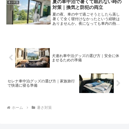
は、虫を防ぎながら効率よく空気を通す
夏の車中泊で暑くて眠れない時の
暑さ対策
工夫が欠かせません。窓に...
対策｜換気と防犯の両立
夏の夜、車の中で過ごそうとしたら蒸し
暑くて全く寝付けなかったという経験は
ありませんか。夜になっても車内の熱は
こもりやすく、対策をしないと寝不足に
なるだけでなく、熱中症の危険もありま
す。そこで、快適に眠るための換気方法
やおすすめの対策器具につ...
犬連れ車中泊グッズの選び方｜安全に休
ませるための準備
セレナ車中泊グッズの選び方｜家族旅行
で快適に寝る準備
ホーム
暑さ対策