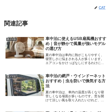
CAT
関連記事
車中泊に使えるUSB扇風機おすす
暑さ対策
め｜音が静かで風量が強いモデル
の選び方
夏の車中泊は車内に熱がこもりやすく、
寝苦しさに悩まされる人が多くいます。
エアコンをかけっぱなしにするわけにも
いかず、快適に眠れる方法を探している
のではないでしょうか。車内の温度を下
げて心地よい睡眠を手に入れるために
車中泊の網戸・ウインドーネット
暑さ対策
は、選び方のルールを知るこ...
おすすめ｜虫を防いで換気する方
法
夏の車中泊は、車内の温度が高くなり寝
苦しくなる場面が多いものです。窓を開
けて涼しい風を取り入れたいけれど、虫
が入ってくるのが心配で眠れないと悩ん
でいませんか。快適な夜を過ごすために