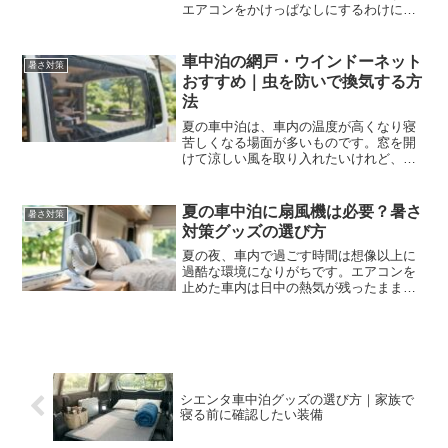
エアコンをかけっぱなしにするわけにも
いかず、快適に眠れる方法を探している
のではないでしょうか。車内の温度を下
げて心地よい睡眠を手に入れるために
車中泊の網戸・ウインドーネット
暑さ対策
は、選び方のルールを知るこ...
おすすめ｜虫を防いで換気する方
法
夏の車中泊は、車内の温度が高くなり寝
苦しくなる場面が多いものです。窓を開
けて涼しい風を取り入れたいけれど、虫
が入ってくるのが心配で眠れないと悩ん
でいませんか。快適な夜を過ごすために
は、虫を防ぎながら効率よく空気を通す
夏の車中泊に扇風機は必要？暑さ
暑さ対策
工夫が欠かせません。窓に...
対策グッズの選び方
夏の夜、車内で過ごす時間は想像以上に
過酷な環境になりがちです。エアコンを
止めた車内は日中の熱気が残ったまま温
度が下がりづらく、寝苦しさに悩まされ
る人が少なくありません。楽しい思い出
にするはずが、暑さのせいで体調を崩し
てしまうのは避けたいもの...
シエンタ車中泊グッズの選び方｜家族で
寝る前に確認したい装備